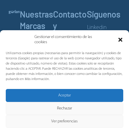
Nuestras
Contacto
Síguenos
Marcas
y
Linkedin
Servicios
Youtube
Gestionar el consentimiento de las
Pronutec
cookies
Telergon
Contacto
Utilizamos cookies propias (necesarias para permitir la navegación) y cookies de
Merytronic
terceros (Google) para rastrear el uso de la web (como navegador utilizado, tipo
Aviso legal
de dispositivo utilizado, número de visitas). Estas cookies solo se recopilarán
Tripus
Política de
haciendo clic a ACEPTAR. Puede RECHAZAR las cookies analíticas de terceros,
puede obtener más información, o bien conocer como cambiar la configuración,
cookies
Plastibor
pulsando en Más información.
Política de
privacidad
Aceptar
Canal de
Denuncias
Rechazar
Ver preferencias