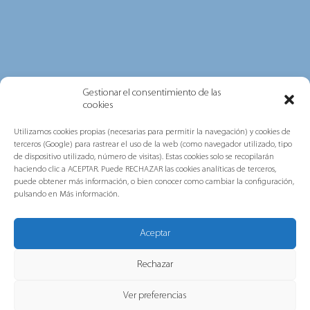
Gestionar el consentimiento de las
cookies
Utilizamos cookies propias (necesarias para permitir la navegación) y cookies de
terceros (Google) para rastrear el uso de la web (como navegador utilizado, tipo
de dispositivo utilizado, número de visitas). Estas cookies solo se recopilarán
Gorlan, mención de honor en la
haciendo clic a ACEPTAR. Puede RECHAZAR las cookies analíticas de terceros,
puede obtener más información, o bien conocer como cambiar la configuración,
categoría “Caminando hacia el
pulsando en Más información.
bienestar”
Hemos sido galardonados en la X edición de
Aceptar
los Premios Escolástico Zaldívar Fraternidad-
Muprespa por nuestro...
Rechazar
Ver preferencias