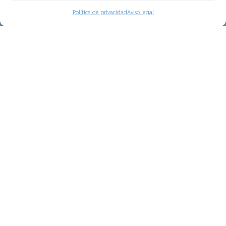
Política de privacidad
Aviso legal
Memoria de Sostenibilidad 2024
En este informe, podrás obtener
información sobre lo realizado en las áreas
de economía, sociedad...
Presentamos el proyecto SheRise