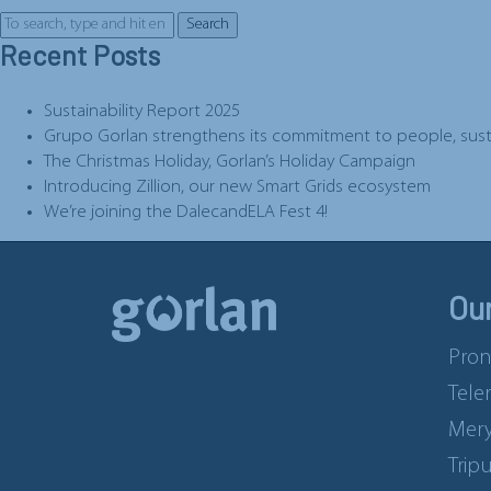
Search
Recent Posts
Sustainability Report 2025
Grupo Gorlan strengthens its commitment to people, sustain
The Christmas Holiday, Gorlan’s Holiday Campaign
Introducing Zillion, our new Smart Grids ecosystem
We’re joining the DalecandELA Fest 4!
Ou
Pron
Tele
Mery
Trip