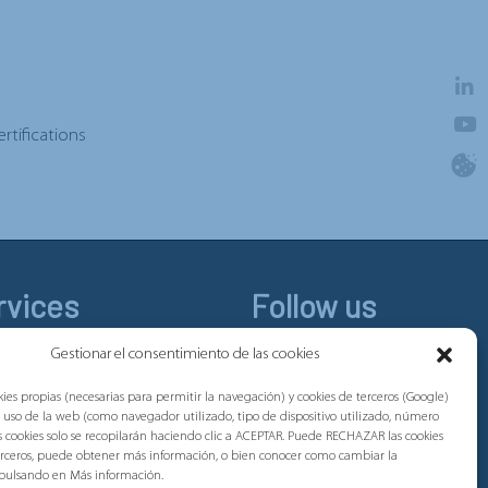
rtifications
rvices
Follow us
Linkedin
Gestionar el consentimiento de las cookies
Youtube
ies propias (necesarias para permitir la navegación) y cookies de terceros (Google)
l uso de la web (como navegador utilizado, tipo de dispositivo utilizado, número
tas cookies solo se recopilarán haciendo clic a ACEPTAR. Puede RECHAZAR las cookies
terceros, puede obtener más información, o bien conocer como cambiar la
 pulsando en Más información.