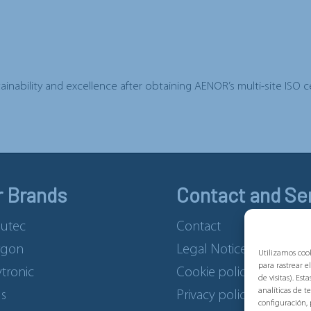
ability and excellence after obtaining AENOR’s multi-site ISO ce
r Brands
Contact and Se
utec
Contact
rgon
Legal Notice
Utilizamos cook
para rastrear e
tronic
Cookie policy
de visitas). Es
analíticas de 
us
Privacy policy
configuración,