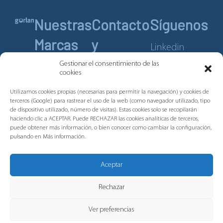
Nuestras
Contacto
Síguenos
Marcas
y
Linkedin
Servicios
Youtube
Gestionar el consentimiento de las
Pronutec
cookies
Telergon
Contacto
Utilizamos cookies propias (necesarias para permitir la navegación) y cookies de
Merytronic
terceros (Google) para rastrear el uso de la web (como navegador utilizado, tipo
Aviso legal
de dispositivo utilizado, número de visitas). Estas cookies solo se recopilarán
Tripus
Política de
haciendo clic a ACEPTAR. Puede RECHAZAR las cookies analíticas de terceros,
puede obtener más información, o bien conocer como cambiar la configuración,
cookies
Plastibor
pulsando en Más información.
Política de
privacidad
Aceptar
Canal de
Denuncias
Rechazar
Ver preferencias