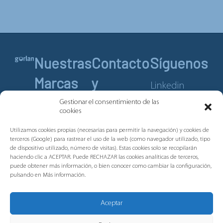
Nuestras
Contacto
Síguenos
Marcas
y
Linkedin
Servicios
Youtube
Gestionar el consentimiento de las
Pronutec
cookies
Telergon
Contacto
Utilizamos cookies propias (necesarias para permitir la navegación) y cookies de
Merytronic
terceros (Google) para rastrear el uso de la web (como navegador utilizado, tipo
Aviso legal
de dispositivo utilizado, número de visitas). Estas cookies solo se recopilarán
Tripus
Política de
haciendo clic a ACEPTAR. Puede RECHAZAR las cookies analíticas de terceros,
puede obtener más información, o bien conocer como cambiar la configuración,
cookies
Plastibor
pulsando en Más información.
Política de
privacidad
Aceptar
Canal de