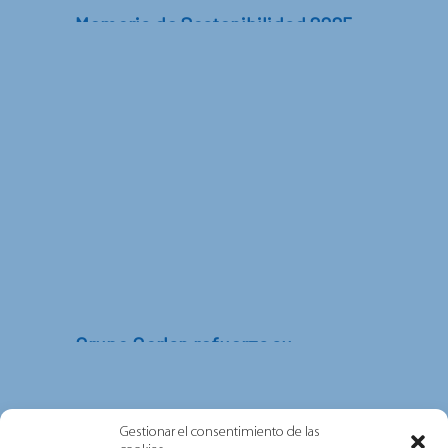
Memoria de Sostenibilidad 2025
En este informe encontrarás información
sobre los principales avances y actuaciones
desarrollados durante 2025 en...
Grupo Gorlan refuerza su
compromiso con las personas, la
sostenibilidad y la excelencia tras
obtener las certificaciones ISO
Gestionar el consentimiento de las
multisede de AENOR