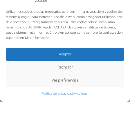
cookies
Grupo Gorlan ha obtenido las
Utilizamos cookies propias (necesarias para permitir la navegación) y cookies de
certificaciones internacionales ISO 45001,
terceros (Google) para rastrear el uso de la web (como navegador utilizado, tipo
ISO 14001 e ISO 9001 en...
de dispositivo utilizado, número de visitas). Estas cookies solo se recopilarán
haciendo clic a ACEPTAR. Puede RECHAZAR las cookies analíticas de terceros,
puede obtener más información, o bien conocer como cambiar la configuración,
pulsando en Más información.
Aceptar
Puente de Navidad, la campaña de
Rechazar
Navidad de Gorlan
Este año celebramos las fiestas de una
Ver preferencias
< VOLVER A LAS NOTICIAS
manera diferente En lugar de limitarlo...
Política de privacidad
Aviso legal