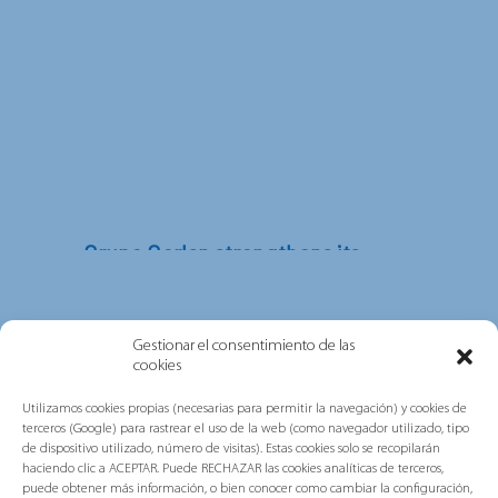
out...
Grupo Gorlan strengthens its
commitment to people,
sustainability and excellence after
obtaining AENOR’s multi-site ISO
Gestionar el consentimiento de las
certifications
cookies
Grupo Gorlan has obtained the
Utilizamos cookies propias (necesarias para permitir la navegación) y cookies de
international ISO 45001, ISO 14001 and ISO
terceros (Google) para rastrear el uso de la web (como navegador utilizado, tipo
de dispositivo utilizado, número de visitas). Estas cookies solo se recopilarán
9001 certifications under...
haciendo clic a ACEPTAR. Puede RECHAZAR las cookies analíticas de terceros,
puede obtener más información, o bien conocer como cambiar la configuración,