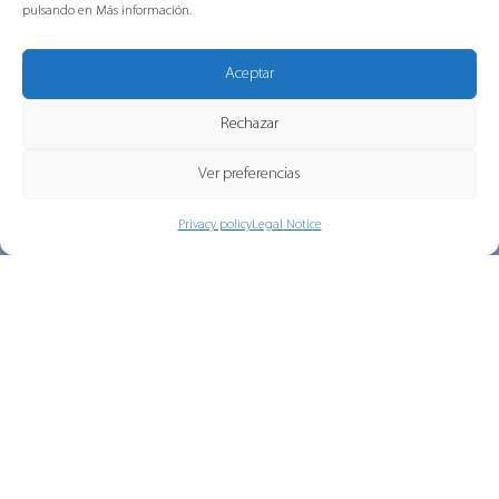
pulsando en Más información.
Aceptar
The Christmas Holiday, Gorlan’s
Rechazar
Holiday Campaign
Ver preferencias
This year, we wanted to celebrate the
BACK TO NEWS
holidays in a different way. Instead...
Privacy policy
Legal Notice
Our
Contact
Follow
Brands
and
us