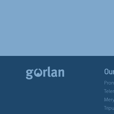
Ou
Pron
Tele
Mery
Trip