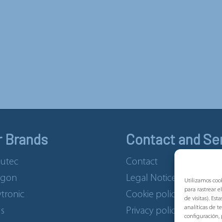
r Brands
Contact and Se
utec
Contact
rgon
Legal Notice
Utilizamos cook
para rastrear e
tronic
Cookie policy
de visitas). Es
analíticas de 
us
Privacy policy
configuración,