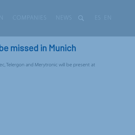
ON
COMPANIES
NEWS
ES
EN
 be missed in Munich
ec, Telergon and Merytronic will be present at