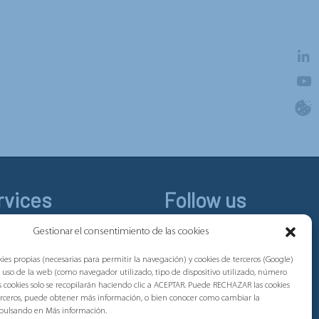
rvices
Follow us
Linkedin
Gestionar el consentimiento de las cookies
Youtube
ies propias (necesarias para permitir la navegación) y cookies de terceros (Google)
l uso de la web (como navegador utilizado, tipo de dispositivo utilizado, número
tas cookies solo se recopilarán haciendo clic a ACEPTAR. Puede RECHAZAR las cookies
terceros, puede obtener más información, o bien conocer como cambiar la
 pulsando en Más información.