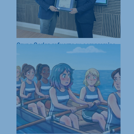
Grupo Gorlan refuerza su compromiso
con las personas, la sostenibilidad y la
excelencia tras obtener las
certificaciones ISO multisede de
AENOR
Grupo Gorlan ha obtenido las certificaciones
internacionales ISO 45001, ISO 14001 e ISO 9001
en...