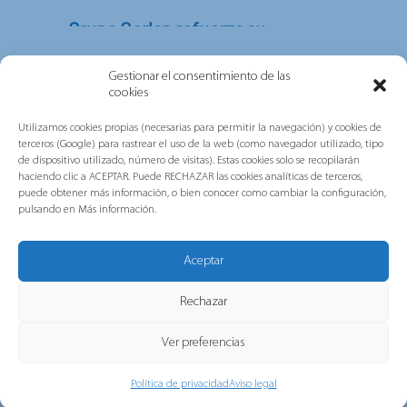
Grupo Gorlan refuerza su
compromiso con las personas, la
sostenibilidad y la excelencia tras
Gestionar el consentimiento de las
obtener las certificaciones ISO
cookies
multisede de AENOR
Utilizamos cookies propias (necesarias para permitir la navegación) y cookies de
terceros (Google) para rastrear el uso de la web (como navegador utilizado, tipo
Grupo Gorlan ha obtenido las
de dispositivo utilizado, número de visitas). Estas cookies solo se recopilarán
certificaciones internacionales ISO 45001,
haciendo clic a ACEPTAR. Puede RECHAZAR las cookies analíticas de terceros,
ISO 14001 e ISO 9001 en...
puede obtener más información, o bien conocer como cambiar la configuración,
pulsando en Más información.
Aceptar
Rechazar
Puente de Navidad, la campaña de
Navidad de Gorlan
Ver preferencias
Este año celebramos las fiestas de una
< VOLVER A LAS NOTICIAS
Política de privacidad
Aviso legal
manera diferente En lugar de limitarlo...