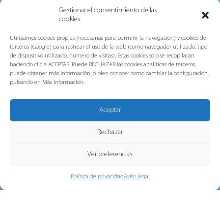
sobre los principales avances y actuaciones
Gestionar el consentimiento de las
desarrollados durante 2025 en...
cookies
Utilizamos cookies propias (necesarias para permitir la navegación) y cookies de
terceros (Google) para rastrear el uso de la web (como navegador utilizado, tipo
de dispositivo utilizado, número de visitas). Estas cookies solo se recopilarán
haciendo clic a ACEPTAR. Puede RECHAZAR las cookies analíticas de terceros,
puede obtener más información, o bien conocer como cambiar la configuración,
pulsando en Más información.
Aceptar
Grupo Gorlan refuerza su
Rechazar
compromiso con las personas, la
sostenibilidad y la excelencia tras
Ver preferencias
obtener las certificaciones ISO
multisede de AENOR
Política de privacidad
Aviso legal
Grupo Gorlan ha obtenido las
certificaciones internacionales ISO 45001,
ISO 14001 e ISO 9001 en...