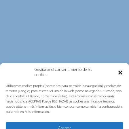
sobre los principales avances y actuaciones
desarrollados durante 2025 en...
Grupo Gorlan refuerza su
Gestionar el consentimiento de las
cookies
compromiso con las personas, la
sostenibilidad y la excelencia tras
Utilizamos cookies propias (necesarias para permitir la navegación) y cookies de
obtener las certificaciones ISO
terceros (Google) para rastrear el uso de la web (como navegador utilizado, tipo
multisede de AENOR
de dispositivo utilizado, número de visitas). Estas cookies solo se recopilarán
haciendo clic a ACEPTAR. Puede RECHAZAR las cookies analíticas de terceros,
puede obtener más información, o bien conocer como cambiar la configuración,
Grupo Gorlan ha obtenido las
pulsando en Más información.
certificaciones internacionales ISO 45001,
ISO 14001 e ISO 9001 en...
Aceptar