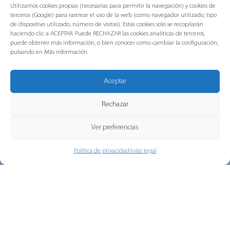
Memoria de Sostenibilidad 2025
Utilizamos cookies propias (necesarias para permitir la navegación) y cookies de
terceros (Google) para rastrear el uso de la web (como navegador utilizado, tipo
de dispositivo utilizado, número de visitas). Estas cookies solo se recopilarán
En este informe encontrarás información
haciendo clic a ACEPTAR. Puede RECHAZAR las cookies analíticas de terceros,
sobre los principales avances y actuaciones
puede obtener más información, o bien conocer como cambiar la configuración,
pulsando en Más información.
desarrollados durante 2025 en...
Aceptar
Rechazar
Ver preferencias
Política de privacidad
Aviso legal
Grupo Gorlan refuerza su
compromiso con las personas, la
sostenibilidad y la excelencia tras
obtener las certificaciones ISO
multisede de AENOR