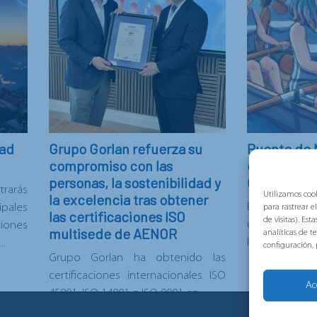
dad
Grupo Gorlan refuerza su
Puente de 
compromiso con las
campaña d
personas, la sostenibilidad y
Gorlan
rarás
Utilizamos cook
la excelencia tras obtener
Este año cele
ipales
para rastrear e
las certificaciones ISO
de visitas). Es
una manera d
ones
multisede de AENOR
analíticas de 
limitarlo...
..
configuración,
Grupo Gorlan ha obtenido las
certificaciones internacionales ISO
Ac
45001, ISO 14001 e ISO 9001 en...