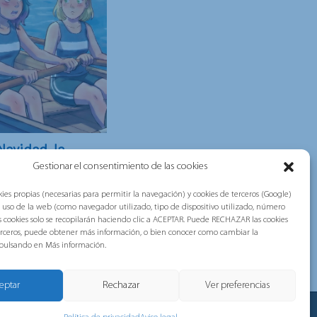
Navidad, la
e Navidad de
Gestionar el consentimiento de las cookies
ies propias (necesarias para permitir la navegación) y cookies de terceros (Google)
bramos las fiestas de
l uso de la web (como navegador utilizado, tipo de dispositivo utilizado, número
tas cookies solo se recopilarán haciendo clic a ACEPTAR. Puede RECHAZAR las cookies
iferente En lugar de
terceros, puede obtener más información, o bien conocer como cambiar la
 pulsando en Más información.
eptar
Rechazar
Ver preferencias