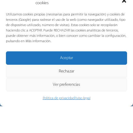
multisede de AENOR
cookies
Grupo Gorlan ha obtenido las
Utilizamos cookies propias (necesarias para permitir la navegación) y cookies de
certificaciones internacionales ISO 45001,
terceros (Google) para rastrear el uso de la web (como navegador utilizado, tipo
de dispositivo utilizado, número de visitas). Estas cookies solo se recopilarán
ISO 14001 e ISO 9001 en...
haciendo clic a ACEPTAR. Puede RECHAZAR las cookies analíticas de terceros,
puede obtener más información, o bien conocer como cambiar la configuración,
pulsando en Más información.
Aceptar
Puente de Navidad, la campaña de
Rechazar
Navidad de Gorlan
Este año celebramos las fiestas de una
Ver preferencias
< VOLVER A LAS NOTICIAS
manera diferente En lugar de limitarlo...
Política de privacidad
Aviso legal