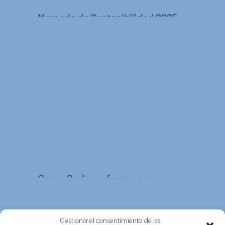
Memoria de Sostenibilidad 2025
En este informe encontrarás información
sobre los principales avances y actuaciones
desarrollados durante 2025 en...
Grupo Gorlan refuerza su
compromiso con las personas, la
sostenibilidad y la excelencia tras
obtener las certificaciones ISO
Gestionar el consentimiento de las