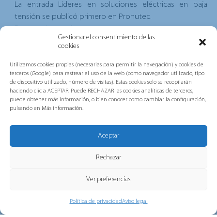
La entrada
Líderes en soluciones eléctricas en baja
tensión
se publicó primero en
Pronutec
.
Pronutec
Leer más
Gestionar el consentimiento de las
cookies
Noticias Relacionadas
Utilizamos cookies propias (necesarias para permitir la navegación) y cookies de
terceros (Google) para rastrear el uso de la web (como navegador utilizado, tipo
de dispositivo utilizado, número de visitas). Estas cookies solo se recopilarán
haciendo clic a ACEPTAR. Puede RECHAZAR las cookies analíticas de terceros,
puede obtener más información, o bien conocer como cambiar la configuración,
pulsando en Más información.
Aceptar
Rechazar
Ver preferencias
Política de privacidad
Aviso legal