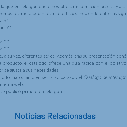
n la que en Telergon queremos ofrecer
información precisa y act
 hemos restructurado nuestra oferta, distinguiendo entre las sigu
ra AC
ara AC
ra DC
ra DC
e, a su vez, diferentes series. Además, tras su presentación gené
da producto, el catálogo ofrece una
guía rápida
con el objetivo d
r se ajusta a sus necesidades.
mo formato, también se ha actualizado el
Catálogo de interrup
n en la web
.
se publicó primero en
Telergon
.
Noticias Relacionadas