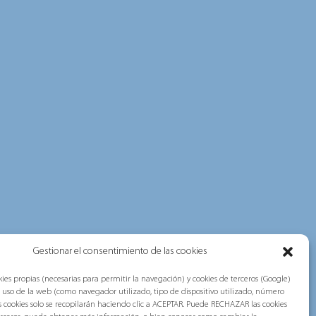
Gestionar el consentimiento de las cookies
Navidad, la
e Navidad de
ies propias (necesarias para permitir la navegación) y cookies de terceros (Google)
l uso de la web (como navegador utilizado, tipo de dispositivo utilizado, número
tas cookies solo se recopilarán haciendo clic a ACEPTAR. Puede RECHAZAR las cookies