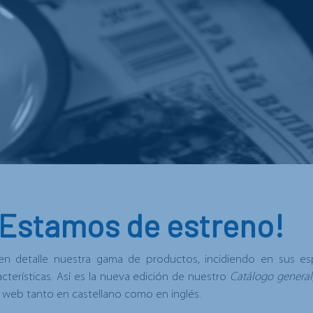
¡Estamos de estreno!
en detalle
nuestra gama de productos
, incidiendo en sus es
cterísticas. Así es la nueva edición de nuestro
Catálogo general
a web tanto en
castellano
como en
inglés
.