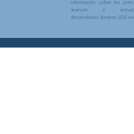
información sobre los princ
avances y actuaci
desarrollados durante 2025 en.
Nues
Pronut
Telerg
Merytr
Tripus
Plastib