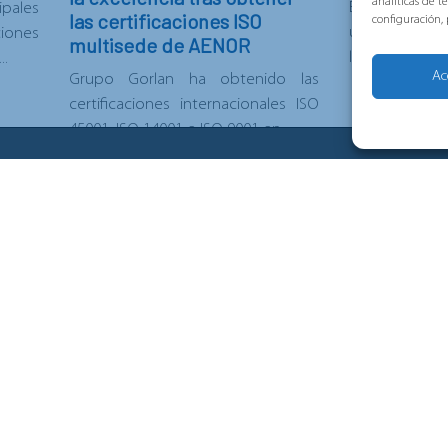
analíticas de 
Este año cele
ipales
las certificaciones ISO
configuración,
una manera d
ones
multisede de AENOR
limitarlo...
..
Ac
Grupo Gorlan ha obtenido las
certificaciones internacionales ISO
45001, ISO 14001 e ISO 9001 en...
tras Marcas
Contacto y S
ec
Contacto
on
Aviso legal
onic
Política de cookies
Política de privacid
or
Canal de Denuncias