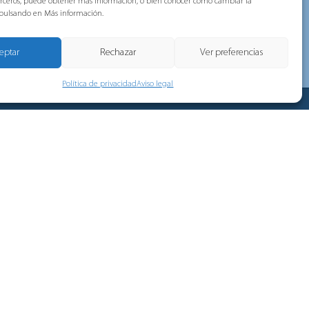
terceros, puede obtener más información, o bien conocer como cambiar la
bramos las fiestas de
 pulsando en Más información.
iferente En lugar de
eptar
Rechazar
Ver preferencias
Política de privacidad
Aviso legal
ervicios
Síguenos
Linkedin
Youtube
ad