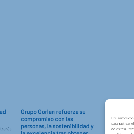
dad
Grupo Gorlan refuerza su
Puente de 
compromiso con las
campaña d
Utilizamos cook
para rastrear e
personas, la sostenibilidad y
Gorlan
rarás
de visitas). Es
la excelencia tras obtener