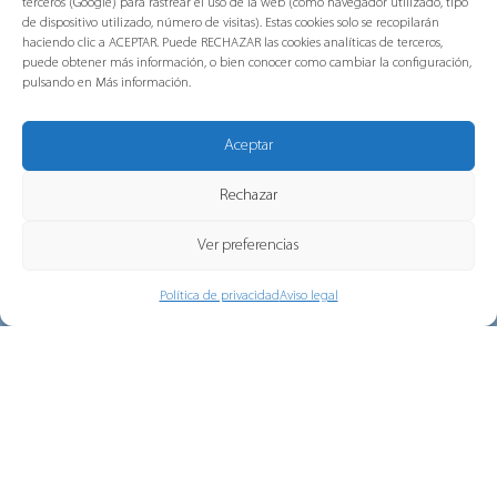
compromiso con las personas, la
terceros (Google) para rastrear el uso de la web (como navegador utilizado, tipo
sostenibilidad y la excelencia tras
de dispositivo utilizado, número de visitas). Estas cookies solo se recopilarán
haciendo clic a ACEPTAR. Puede RECHAZAR las cookies analíticas de terceros,
obtener las certificaciones ISO
puede obtener más información, o bien conocer como cambiar la configuración,
multisede de AENOR
pulsando en Más información.
Grupo Gorlan ha obtenido las
Aceptar
certificaciones internacionales ISO 45001,
ISO 14001 e ISO 9001 en...
Rechazar
Ver preferencias
Política de privacidad
Aviso legal
Puente de Navidad, la campaña de
Navidad de Gorlan
Este año celebramos las fiestas de una
< VOLVER A LAS NOTICIAS
manera diferente En lugar de limitarlo...