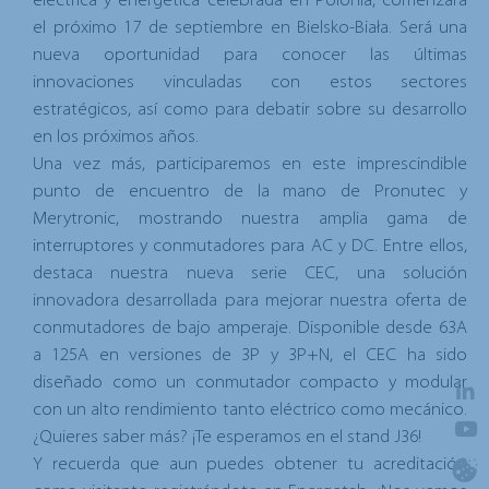
eléctrica y energética celebrada en Polonia, comenzará
el próximo
17 de septiembre en Bielsko-Biała
. Será una
nueva oportunidad para conocer las últimas
innovaciones vinculadas con estos sectores
estratégicos, así como para debatir sobre su desarrollo
en los próximos años.
Una vez más, participaremos en este imprescindible
punto de encuentro de la mano de Pronutec y
Merytronic, mostrando
nuestra amplia gama de
interruptores y conmutadores para AC y DC
. Entre ellos,
destaca nuestra nueva
serie CEC
, una solución
innovadora desarrollada para mejorar nuestra oferta de
conmutadores de bajo amperaje
. Disponible desde 63A
a 125A en versiones de 3P y 3P+N, el CEC ha sido
diseñado como un conmutador compacto y modular
con un alto rendimiento tanto eléctrico como mecánico.
¿Quieres saber más? ¡Te esperamos en el
stand J36
!
Y recuerda que aun puedes obtener tu acreditación