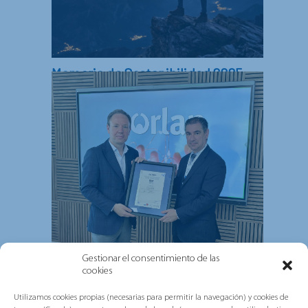
Memoria de Sostenibilidad 2025
En este informe encontrarás información
sobre los principales avances y actuaciones
desarrollados durante 2025 en...
Gestionar el consentimiento de las
cookies
Grupo Gorlan refuerza su
Utilizamos cookies propias (necesarias para permitir la navegación) y cookies de