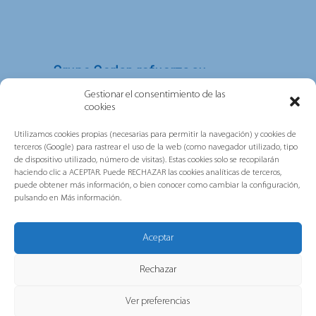
Grupo Gorlan refuerza su
compromiso con las personas, la
Gestionar el consentimiento de las
sostenibilidad y la excelencia tras
cookies
obtener las certificaciones ISO
multisede de AENOR
Utilizamos cookies propias (necesarias para permitir la navegación) y cookies de
terceros (Google) para rastrear el uso de la web (como navegador utilizado, tipo
Grupo Gorlan ha obtenido las
de dispositivo utilizado, número de visitas). Estas cookies solo se recopilarán
haciendo clic a ACEPTAR. Puede RECHAZAR las cookies analíticas de terceros,
certificaciones internacionales ISO 45001,
puede obtener más información, o bien conocer como cambiar la configuración,
ISO 14001 e ISO 9001 en...
pulsando en Más información.
Aceptar
Rechazar
Puente de Navidad, la campaña de
Ver preferencias
Navidad de Gorlan